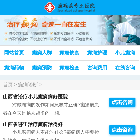
网站首页
癫痫人群
癫痫饮食
癫痫护理
小儿癫痫
癫痫药物
癫痫预防
癫痫检查
咨询费用
在线咨询
首页
>
癫痫诊断
>
山西省治疗小儿癫痫病好医院
对癫痫病的发作如何急救才正确?癫痫病患
者在今天是越来越多的，相...
山西省哪里治疗癫痫治得好
小儿癫痫病人不能吃什么?癫痫病人需要控