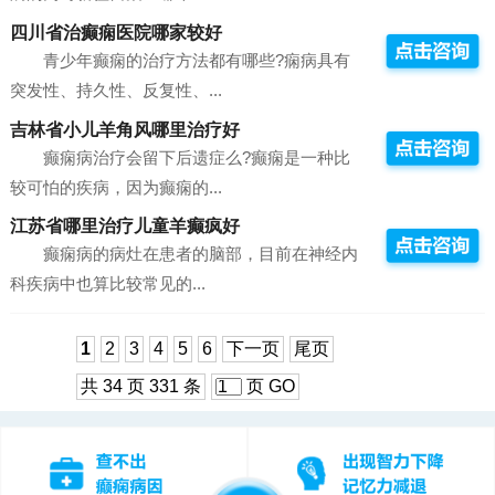
四川省治癫痫医院哪家较好
青少年癫痫的治疗方法都有哪些?痫病具有
突发性、持久性、反复性、...
吉林省小儿羊角风哪里治疗好
癫痫病治疗会留下后遗症么?癫痫是一种比
较可怕的疾病，因为癫痫的...
江苏省哪里治疗儿童羊癫疯好
癫痫病的病灶在患者的脑部，目前在神经内
科疾病中也算比较常见的...
1
2
3
4
5
6
下一页
尾页
共 34 页 331 条
页
GO