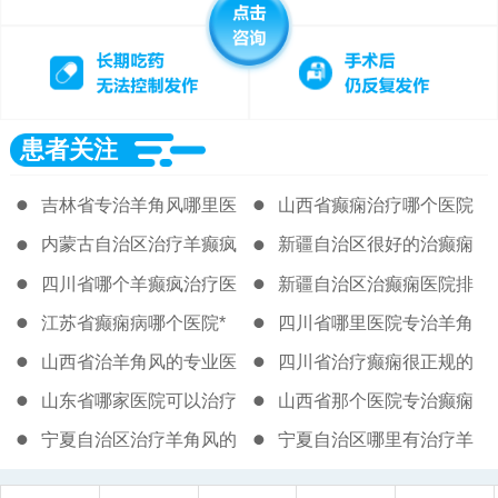
患者关注
吉林省专治羊角风哪里医
山西省癫痫治疗哪个医院
院好
内蒙古自治区治疗羊癫疯
新疆自治区很好的治癫痫
的医院哪里好
医院
四川省哪个羊癫疯治疗医
新疆自治区治癫痫医院排
院好
名
江苏省癫痫病哪个医院*
四川省哪里医院专治羊角
风
山西省治羊角风的专业医
四川省治疗癫痫很正规的
院
医院
山东省哪家医院可以治疗
山西省那个医院专治癫痫
癫痫
宁夏自治区治疗羊角风的
宁夏自治区哪里有治疗羊
医院怎样
角风的专业医院