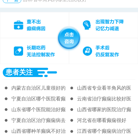
患者关注
内蒙古自治区儿童很好的
山西省专业看羊角风的医
癫痫医院
院
宁夏自治区哪个医院看癫
云南省治疗癫痫比较好医
痫好很新
院
山东省哪个医院能治好癫
山西省哪家的医院治疗癫
痫病
痫病很好
宁夏自治区治疗癫痫病去
河北省在哪看癫痫很好
那个医院
山西省哪种羊癫疯不好治
江西省哪个癫痫病治疗医