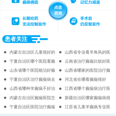
患者关注
内蒙古自治区儿童很好的
山西省专业看羊角风的医
癫痫医院
院
宁夏自治区哪个医院看癫
云南省治疗癫痫比较好医
痫好很新
院
山东省哪个医院能治好癫
山西省哪家的医院治疗癫
痫病
痫病很好
宁夏自治区治疗癫痫病去
河北省在哪看癫痫很好
那个医院
山西省哪种羊癫疯不好治
江西省哪个癫痫病治疗医
院好
内蒙古自治区癫痫医院怎
新疆自治区哪家癫痫病很
么走
好
宁夏自治区医院治疗癫痫
江苏省儿童羊癫疯专业医
病
院