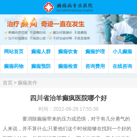
网站首页
癫痫人群
癫痫饮食
癫痫护理
小儿癫痫
癫痫药物
癫痫预防
癫痫检查
咨询费用
在线咨询
首页
>
癫痫发作
四川省治羊癫疯医院哪个好
时间：2022-06-28 17:55:39
要消除癫痫带来的压力或恐惧，对于有几分勇气的
人来说，并不算什么;只要他们这个时候能够在找到一个好的