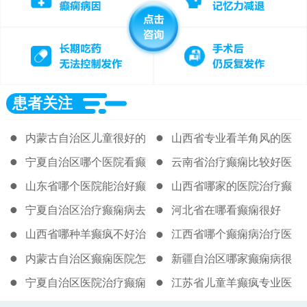
患者关注
内蒙古自治区儿童很好的
山西省专业看羊角风的医
癫痫医院
院
宁夏自治区哪个医院看癫
云南省治疗癫痫比较好医
痫好很新
院
山东省哪个医院能治好癫
山西省哪家的医院治疗癫
痫病
痫病很好
宁夏自治区治疗癫痫病去
河北省在哪看癫痫很好
那个医院
山西省哪种羊癫疯不好治
江西省哪个癫痫病治疗医
院好
内蒙古自治区癫痫医院怎
新疆自治区哪家癫痫病很
么走
好
宁夏自治区医院治疗癫痫
江苏省儿童羊癫疯专业医
病
院