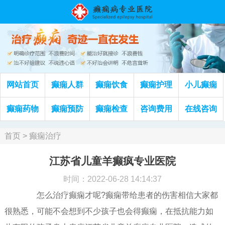
网站首页
癫痫人群
癫痫饮食
癫痫护理
小儿癫痫
癫痫药物
癫痫预防
癫痫检查
咨询费用
在线咨询
首页
>
癫痫治疗
江苏省儿童羊癫疯专业医院
时间：2022-06-28 14:14:37
怎么治疗癫痫才呢?癫痫带给患者的伤害相信大家都
很熟悉，可能不会想到不少孩子也会得癫痫，在抵抗能力如