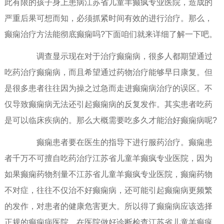
此有限的孩子身上患病江苏省儿童羊癫疯专业医院，造成的
严重后果可想而知，必须抓紧时间有效的进行治疗。那么，
癫痫治疗方法能彻底癫痫吗?下面咱们就来详细了解一下吧。
调查显示现在对于治疗癫痫病，很多人都期望通过
吃药治疗癫痫病，而且希望通过药物治疗能够早日康复。但
是很多患者往往因为操之过急而走进癫痫病治疗的误区。不
仅导致癫痫病无法还引起癫痫病的反复发作。其实患者吃药
是可以临床疾病的。那么大概需要吃多久才能治好癫痫病呢?
癫痫患者要在医生的指导下进行服药治疗。癫痫患
者千万不可擅自吃药治疗江苏省儿童羊癫疯专业医院，因为
如果癫痫药物剂量不江苏省儿童羊癫疯专业医院，癫痫药物
不对症，往往不仅治不好癫痫病，还可能引起癫痫病更频繁
的发作，对患者的健康危害更大。所以得了癫痫病应该选择
正规的癫痫病医院，在医院做好诊断检查江苏省儿童羊癫疯