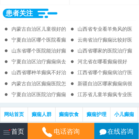
患者关注
内蒙古自治区儿童很好的
山西省专业看羊角风的医
癫痫医院
院
宁夏自治区哪个医院看癫
云南省治疗癫痫比较好医
痫好很新
院
山东省哪个医院能治好癫
山西省哪家的医院治疗癫
痫病
痫病很好
宁夏自治区治疗癫痫病去
河北省在哪看癫痫很好
那个医院
山西省哪种羊癫疯不好治
江西省哪个癫痫病治疗医
院好
内蒙古自治区癫痫医院怎
新疆自治区哪家癫痫病很
么走
好
宁夏自治区医院治疗癫痫
江苏省儿童羊癫疯专业医
病
院
网站首页
癫痫人群
癫痫饮食
癫痫护理
小儿癫痫
网站信息仅供参考，不作为诊断及医疗依据，就医请遵照医生诊断
首页
电话咨询
在线咨询