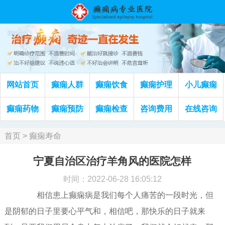
网站首页
癫痫人群
癫痫饮食
癫痫护理
小儿癫痫
癫痫药物
癫痫预防
癫痫检查
咨询费用
在线咨询
首页
>
癫痫寿命
宁夏自治区治疗羊角风的医院怎样
时间：2022-06-28 16:05:12
相信患上癫痫病是我们每个人痛苦的一段时光，但
是阴郁的日子里要心平气和，相信吧，那快乐的日子就来