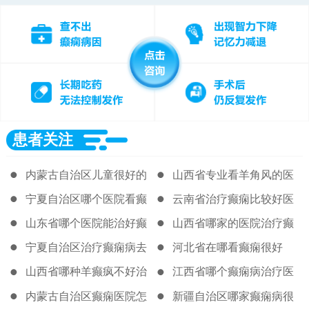
患者关注
内蒙古自治区儿童很好的
山西省专业看羊角风的医
癫痫医院
院
宁夏自治区哪个医院看癫
云南省治疗癫痫比较好医
痫好很新
院
山东省哪个医院能治好癫
山西省哪家的医院治疗癫
痫病
痫病很好
宁夏自治区治疗癫痫病去
河北省在哪看癫痫很好
那个医院
山西省哪种羊癫疯不好治
江西省哪个癫痫病治疗医
院好
内蒙古自治区癫痫医院怎
新疆自治区哪家癫痫病很