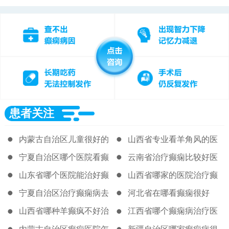
患者关注
内蒙古自治区儿童很好的
山西省专业看羊角风的医
癫痫医院
院
宁夏自治区哪个医院看癫
云南省治疗癫痫比较好医
痫好很新
院
山东省哪个医院能治好癫
山西省哪家的医院治疗癫
痫病
痫病很好
宁夏自治区治疗癫痫病去
河北省在哪看癫痫很好
那个医院
山西省哪种羊癫疯不好治
江西省哪个癫痫病治疗医
院好