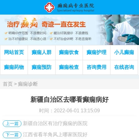
网站首页
癫痫人群
癫痫饮食
癫痫护理
小儿癫痫
癫痫药物
癫痫预防
癫痫检查
咨询费用
在线咨询
首页
>
癫痫诊断
新疆自治区去哪看癫痫病好
时间：2022-06-01 13:15:09
新疆自治区有治疗癫痫的医院
上一篇
江西省看羊角风上哪家医院好
下一篇