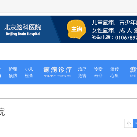
食
护理
小儿
治疗
诊断
遗传
物
预防
检查
危害
寿命
心里
院
小