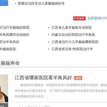
新疆自治区专治儿童癫痫病的专
2022-06-01 18:
2022-06-01 16:
立即咨询
特聘
区治疗羊癫疯的医院
江苏省儿童羊癫疯专业医院
羊角风哪些活动很好
内蒙古自治区医院治疗羊角风
里治羊角风好
江西省治疗小儿羊癫疯哪家医院
羊癫疯医院
江西省有没有*的医院治疗羊
癫痫寿命
江西省哪家医院看羊角风好
癫痫俗称羊癫疯是一种顽固性疾病江西省哪家医院看羊角风好，癫痫
发作都会对大脑造成伤害，为了能早日摆脱癫痫带来的痛苦请患者抓紧时
西省哪家医院看羊角风......
得好