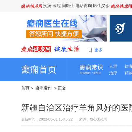
疾病
医院
问医生
电话咨询
医生义诊
更多
人群
饮
癫痫首页
治疗
药
首页
>
癫痫发作
> 正文
新疆自治区治疗羊角风好的医
更新时间：2022-06-01 15:45:22 | 来源：放心医苑网