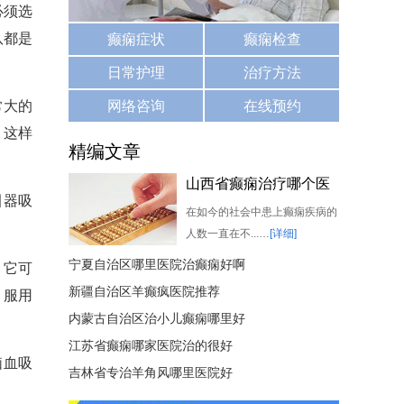
必须选
队都是
癫痫症状
癫痫检查
日常护理
治疗方法
常大的
网络咨询
在线预约
，这样
精编文章
山西省癫痫治疗哪个医
引器吸
院
在如今的社会中患上癫痫疾病的
人数一直在不...…
[详细]
宁夏自治区哪里医院治癫痫好啊
，它可
新疆自治区羊癫疯医院推荐
、服用
内蒙古自治区治小儿癫痫哪里好
江苏省癫痫哪家医院治的很好
脑血吸
吉林省专治羊角风哪里医院好