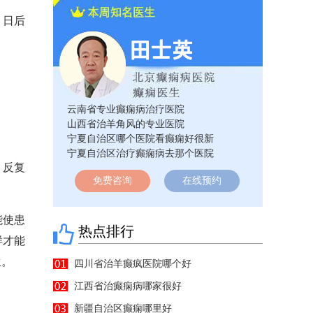
，日后
云南省专业癫痫病治疗医院
山西省治羊角风的专业医院
宁夏自治区哪个医院看癫痫好很新
宁夏自治区治疗癫痫病去那个医院
、反复
免费咨询
在线预约
能使患
热点排行
样才能
生。
四川省治羊癫疯医院哪个好
江西省治癫痫病哪家很好
新疆自治区癫痫哪里好