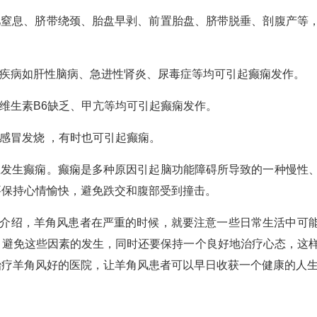
窒息、脐带绕颈、胎盘早剥、前置胎盘、脐带脱垂、剖腹产等
疾病如肝性脑病、急进性肾炎、尿毒症等均可引起癫痫发作。
维生素B6缺乏、甲亢等均可引起癫痫发作。
感冒发烧 ，有时也可引起癫痫。
发生癫痫。癫痫是多种原因引起脑功能障碍所导致的一种慢性
要保持心情愉快，避免跌交和腹部受到撞击。
介绍，羊角风患者在严重的时候，就要注意一些日常生活中可
，避免这些因素的发生，同时还要保持一个良好地治疗心态，这
治疗羊角风好的医院，让羊角风患者可以早日收获一个健康的人