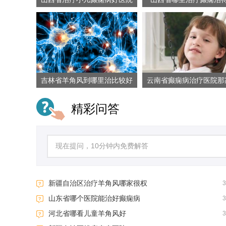
吉林省羊角风到哪里治比较好
云南省癫痫病治疗医院那
业
精彩问答
新疆自治区治疗羊角风哪家很权
山东省哪个医院能治好癫痫病
河北省哪看儿童羊角风好