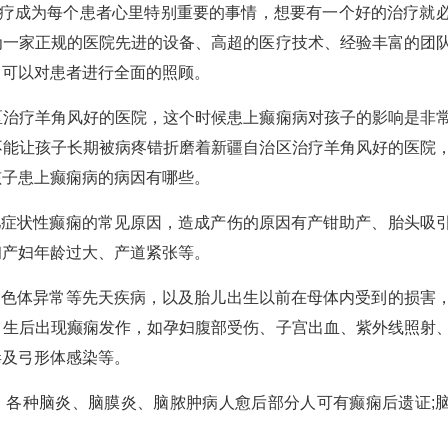
成为每个患者心里特别重要的事情，想要有一个好的治疗就
为一家正规的医院先进的设备、高超的医疗技术、经验丰富的团
，可以对患者进行全面的照顾。
疗羊角风好的医院，这个时候患上癫痫病对孩子的影响是非
不能让孩子长期被病疼错折磨着新疆自治区治疗羊角风好的医院
孩子患上癫痫病的病因有哪些。
症状性癫痫的常见原因，造成产伤的原因有产钳助产、胎头吸
初产妇年龄过大、产道紧张等。
色体异常等先天疾病，以及胎儿出生以前在母体内受到的损害
，生后出现癫痫发作，如孕妇腹部受伤、子宫出血、紫外线照射
毒及弓形体感染等。
各种脑炎、脑膜炎、脑脓肿病人愈后部分人可有癫痫后遗证;