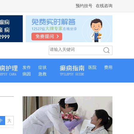
预约挂号
在线咨询
发作
症状
医院
费用
病因
急救
中
大