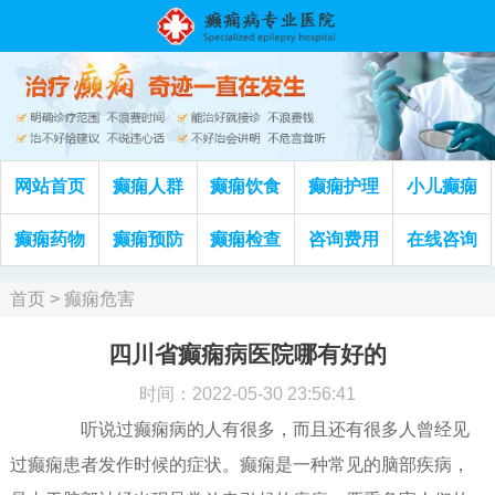
网站首页
癫痫人群
癫痫饮食
癫痫护理
小儿癫痫
癫痫药物
癫痫预防
癫痫检查
咨询费用
在线咨询
首页
>
癫痫危害
四川省癫痫病医院哪有好的
时间：2022-05-30 23:56:41
听说过癫痫病的人有很多，而且还有很多人曾经见
过癫痫患者发作时候的症状。癫痫是一种常见的脑部疾病，