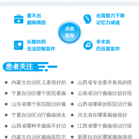
患者关注
内蒙古自治区儿童很好的
山西省专业看羊角风的医
癫痫医院
院
宁夏自治区哪个医院看癫
云南省治疗癫痫比较好医
痫好很新
院
山东省哪个医院能治好癫
山西省哪家的医院治疗癫
痫病
痫病很好
宁夏自治区治疗癫痫病去
河北省在哪看癫痫很好
那个医院
山西省哪种羊癫疯不好治
江西省哪个癫痫病治疗医
院好
内蒙古自治区癫痫医院怎
新疆自治区哪家癫痫病很